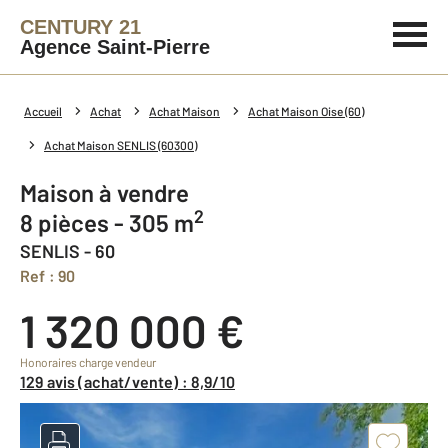
CENTURY 21
Agence Saint-Pierre
Accueil
Achat
Achat Maison
Achat Maison Oise (60)
Achat Maison SENLIS (60300)
Maison à vendre
2
8 pièces - 305 m
SENLIS - 60
Ref : 90
1 320 000 €
Honoraires charge vendeur
129 avis (achat/vente) : 8,9/10