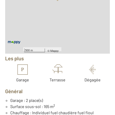
Vue globale
2
Surface totale : 465 m
2
Surface habitable : 305 m
2
Surface terrain : 1 817 m
Nombre de pièces : 8
[Voir le détail]
Équipements
500 m
©
Mappy
Les plus
P
Garage
Terrasse
Dégagée
Général
Garage : 2 place(s)
2
Surface sous-sol : 165 m
Chauffage : Individuel fuel chaudière fuel fioul