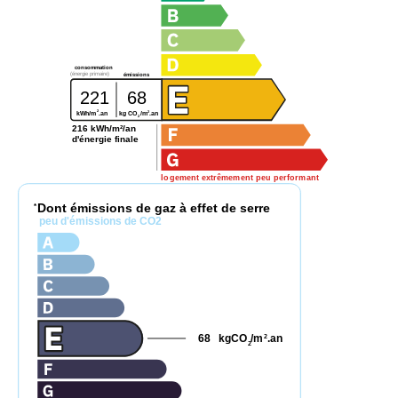
consommation
(énergie primaire)
émissions
221
68
2
2
kg CO
/m
.an
kWh/m
.an
2
216 kWh/m²/an
d'énergie finale
logement extrêmement peu performant
Dont émissions de gaz à effet de serre
*
peu d'émissions de CO2
68
kgCO
/m
.an
2
2